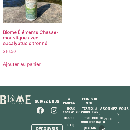
Biome Éléments Chasse-
moustique avec
eucalyptus citronné
$
16.50
Ajouter au panier
À
POINTS DE
SUIVEZ-NOUS
PROPOS
VENTE
ABONNEZ-VOUS
NOUS
TERMES &
CONTACTER
CONDITIONS
BLOGUE
POLITIQUE DE
CONFIDENTIALITÉ
F.A.Q.
DEVENIR
DÉCOUVRIR