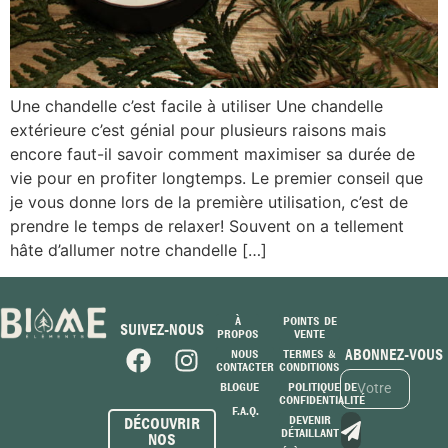
Une chandelle c’est facile à utiliser Une chandelle
extérieure c’est génial pour plusieurs raisons mais
encore faut-il savoir comment maximiser sa durée de
vie pour en profiter longtemps. Le premier conseil que
je vous donne lors de la première utilisation, c’est de
prendre le temps de relaxer! Souvent on a tellement
hâte d’allumer notre chandelle […]
À
POINTS DE
SUIVEZ-NOUS
PROPOS
VENTE
ABONNEZ-VOUS
NOUS
TERMES &
CONTACTER
CONDITIONS
BLOGUE
POLITIQUE DE
CONFIDENTIALITÉ
F.A.Q.
DEVENIR
DÉCOUVRIR
DÉTAILLANT
NOS