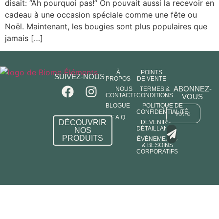
disait: ‘’Ah pourquoi pas!’’ On pouvait aussi la recevoir en
cadeau à une occasion spéciale comme une fête ou
Noël. Maintenant, les bougies sont plus populaires que
jamais […]
À
POINTS
SUIVEZ-NOUS
PROPOS
DE VENTE
ABONNEZ-
NOUS
TERMES &
CONTACTER
CONDITIONS
VOUS
BLOGUE
POLITIQUE DE
CONFIDENTIALITÉ
F.A.Q.
DÉCOUVRIR
DEVENIR
DÉTAILLANT
NOS
PRODUITS
ÉVÈNEMENTS
& BESOINS
CORPORATIFS